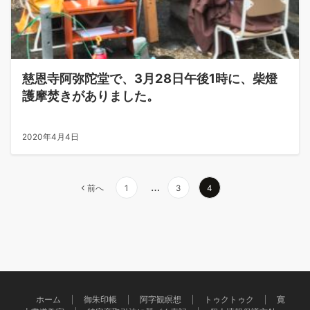
慈恩寺阿弥陀堂で、3月28日午後1時に、柴燈
護摩焚きがありました。
2020年4月4日
投
…
前へ
1
3
4
稿
の
ペ
ー
ジ
送
ホーム
御朱印帳
阿字観瞑想
トゥクトゥク
寛
り