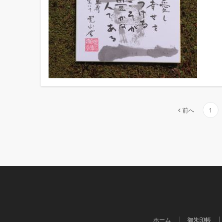
投
前へ
1
稿
の
ペ
ー
ジ
送
り
ホーム
御朱印帳