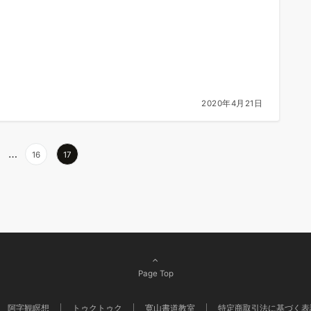
2020年4月21日
…
16
17
Page Top
阿字観瞑想
トゥクトゥク
寛山書道教室
特定商取引法に基づく表