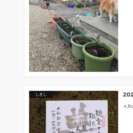
20
しきし
４月