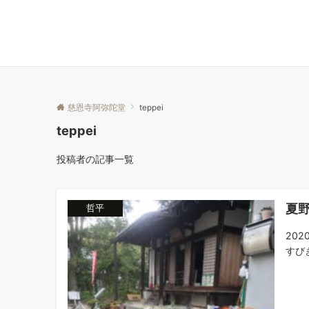
慈恩寺阿弥陀堂
teppei
teppei
投稿者の記事一覧
夏
哲平
20
すびき