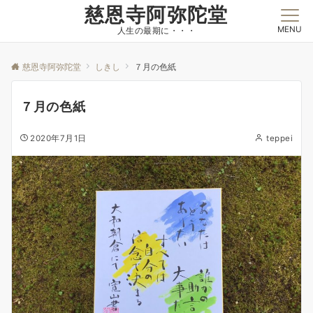
慈恩寺阿弥陀堂
MENU
人生の最期に・・・
慈恩寺阿弥陀堂
しきし
７月の色紙
７月の色紙
2020年7月1日
teppei