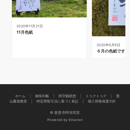
2020年11月21日
11月色紙
2020年6月6日
６月の色紙です
ホーム
御朱印帳
阿字観瞑想
トゥクトゥク
寛
山書道教室
特定商取引法に基づく表記
個人情報保護方針
© 慈恩寺阿弥陀堂
Powered by
Emanon