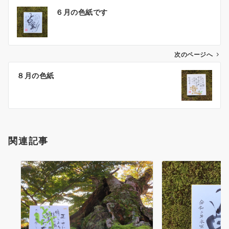
投
６月の色紙です
稿
ナ
ビ
ゲ
次のページへ
ー
８月の色紙
シ
ョ
ン
関連記事